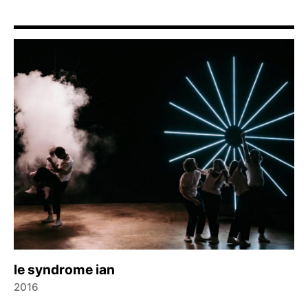
le syndrome ian
2016
←
→