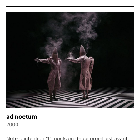
ad noctum
2000
←
→
Note d'intention "L’impulsion de ce projet est avant