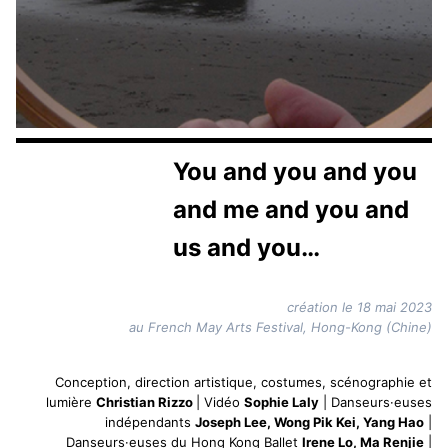
You and you and you
and me and you and
us and you…
création le 18 mai 2023
au French May Arts Festival, Hong-Kong (Chine)
Conception, direction artistique, costumes, scénographie et
lumière
Christian Rizzo
| Vidéo
Sophie Laly
| Danseurs·euses
indépendants
Joseph Lee, Wong Pik Kei, Yang Hao
|
Danseurs·euses du Hong Kong Ballet
Irene Lo, Ma Renjie
|