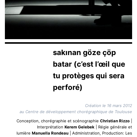
sakınan göze çöp
batar (c’est l’œil que
tu protèges qui sera
perforé)
Création le 16 mars 2012
au Centre de développement chorégraphique de Toulouse
Conception, chorégraphie et scénographie
Christian Rizzo
|
Interprétation
Kerem Gelebek
| Régie générale et
lumière
Manuella Rondeau
| Administration, Production: Les