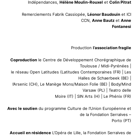
Indépendances,
Hélène Moulin-Rouxel
et
Colin Pitrat
Remerciements Fabrik Cassiopée,
Léonor Baudouin
et ICI
CCN,
Anne Bautz
et
Anne
Fontanesi
Production
l’association fragile
Coproduction
le Centre de Développement Chorégraphique de
Toulouse / Midi-Pyrénées |
le réseau Open Latitudes (Latitudes Contemporaines (FR) | Les
Halles de Schaerbeek (BE) |
l’Arsenic (CH), Le Manège Mons/Maison Folie (BE) | Body/Mind
Varsaw (PL) | Teatro delle
Moire (IT) | SIN Arts (H) | Le Phénix (FR)
Avec le soutien
du programme Culture de l’Union Européenne et
de la Fondation Serralves –
Porto (PT)
Accueil en résidence
L’Opéra de Lille, la Fondation Serralves de