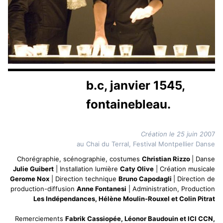
b.c, janvier 1545,
fontainebleau.
Création le 25 juin 20
07
au Chai du Terral, Festival Montpellier Danse
Chorégraphie, scénographie, costumes
Christian Rizzo
| Danse
Julie Guibert
| Installation lumière
Caty Olive
| Création musicale
Gerome Nox
| Direction technique
Bruno Capodagli
| Direction de
production-diffusion
Anne Fontanesi
| Administration, Production
Les Indépendances, Hélène Moulin-Rouxel et Colin Pitrat
Remerciements
Fabrik Cassiopée, Léonor Baudouin et ICI CCN,