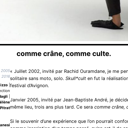
comme crâne, comme culte.
t 2005
« Juillet 2002, invité par Rachid Ouramdane, je me pen
e 2016
solitaire sans moto, solo.
Skull*cult
en fut la réalisati
Rizzo
|
festival d’Avignon.
ection
agli
|
Janvier 2005, invité par Jean-Baptiste André, je décid
élène
même lieu, trois ans plus tard. Ce sera
comme crâne, 
Pitrat
Si le souvenir d’une expérience que l’on pourrait conf
tanesi