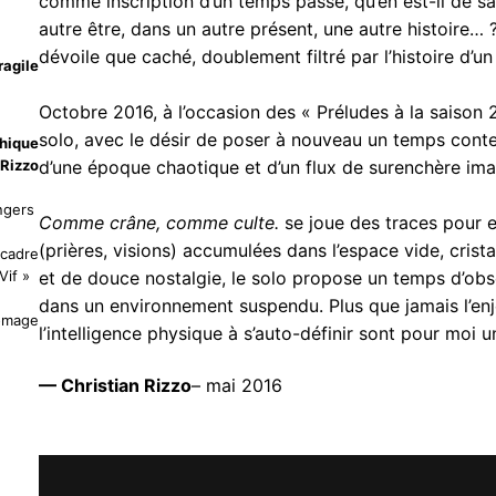
comme inscription d’un temps passé, qu’en est-il de sa
autre être, dans un autre présent, une autre histoire…
dévoile que caché, doublement filtré par l’histoire d’u
ragile
Octobre 2016, à l’occasion des « Préludes à la saison
solo, avec le désir de poser à nouveau un temps conte
phique
 Rizzo
d’une époque chaotique et d’un flux de surenchère im
Angers
Comme crâne, comme culte.
se joue des traces pour e
(prières, visions) accumulées dans l’espace vide, crist
 cadre
 Vif »
et de douce nostalgie, le solo propose un temps d’obs
dans un environnement suspendu. Plus que jamais l’enje
omage
l’intelligence physique à s’auto-définir sont pour moi 
— Christian Rizzo
– mai 2016