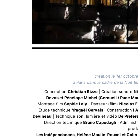
création le 1er octobr
à Paris dans le cadre de la Nuit B
Conception
Christian Rizzo
| Création sonore
Ni
Devos et Pénélope Michel (Cercueil / Puce M
|Montage film
Sophie Laly
| Danseur (film)
Nicolas F
Étude technique
Yragaël Gervais
| Construction l
A
Devineau
| Technique son, lumière et vidéo
De Préfér
Direction technique
Bruno Capodagli
| Administr
prod
Les Indépendances, Hélène Moulin-Rouxel et Colin 