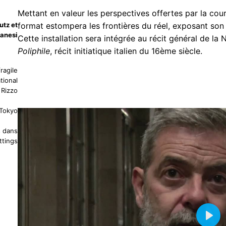
Mettant en valeur les perspectives offertes par la cour 
utz et
format estompera les frontières du réel, exposant son 
anesi
Cette installation sera intégrée au récit général de la
Poliphile
, récit initiatique italien du 16ème siècle.
ragile
tional
 Rizzo
 Tokyo
s dans
ttings