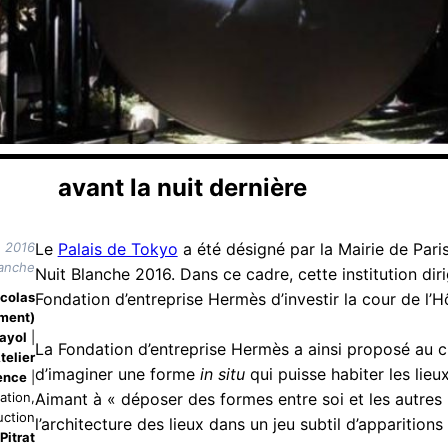
avant la nuit dernière
e 2016
Le
Palais de Tokyo
a été désigné par la Mairie de Paris
lanche
Nuit Blanche 2016. Dans ce cadre, cette institution di
colas
Fondation d’entreprise Hermès d’investir la cour de l
oment)
ayol
|
La Fondation d’entreprise Hermès a ainsi proposé au c
telier
d’imaginer une forme
in situ
qui puisse habiter les lieu
ence
|
ation,
Aimant à « déposer des formes entre soi et les autres
uction
l’architecture des lieux dans un jeu subtil d’apparitions
Pitrat